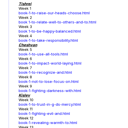
Tishrei
Week 1
book-1-to-raise-our-heads-choose.html
Week 2
book 1-to-relate-well-to-others-and-to.html
Week 3
book 1-to-be-happy-balanced.html
Week 4
book-1-to-take-responsibility.html
Cheshvan
Week 5
book-1-to-use-all-tools.html
Week 6
book-1-to-impact-world-laying.html
Week 7
book-1-to-recognize-and.html
Week 8
book-1-not-to-lose-focus-on.html
Week 9
book-1-fighting-darkness-with.html
Kislev
Week 10
book-1-to-trust-in-g-ds-mercy.html
Week 11
book-1-fighting-evil-and.html
Week 12
book-1-revealing-warmth-to.html
Week 13