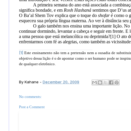
A primeira semana do ano está associada a combina
significa bondade, e em
Rosh Hashaná
sentimos que D’us at
O Ba’al Shem Tov explica que o toque do
shofar
é como o gr
esqueceu sua própria língua materna. Ao ver à distância seu p
O galo também nos ensina uma importante lição. No
continuar dormindo, levantar a cabeça e seguir em frente. E
a uma pessoa que está melancólica ou deprimida?
[1]
O ato de
enfrentarmos com fé as alegrias, como também as vicissitud
[1]
Este ensinamento não tem a pretensão nem a ousadia de substitui
objetivo dessa lição é o de apontar como o ser humano pode se inspira
de qualquer eletrônico.
By
Kahane
-
December 20, 2009
No comments:
Post a Comment