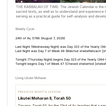
THE KABBALAH OF TIME: The Jewish Calendar is the mast
sacred texts, as well as to understand and experience 
serving as a practical guide for self-analysis and deve
Weekly Cycle
24th of Av, 5786
(August 7, 2026)
Last Night (Wednesday Night) was Day 322 of the Yearly (36
Last Night was Day 7 of Week 46 (Malchut shebeNetzach [s
Tonight (Thursday Night) begins Day 323 of the Yearly (364
Tonight begins Day 1 of Week 47 (Chesed shebeHod [shebe
Living Likutei Moharan
PREVIOUS NIGHT’S LESSON
Likutei Moharan II, Torah 50
Tinyana, Torah 50, for the 23rd of Av, teaches that a per