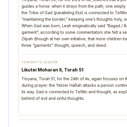
guides a horse: when it strays from the path, one simply s
the Tribe of Gad (paralleling Elul) is connected to Tefill
“maintaining the border,” keeping one’s thoughts holy, si
When Gad was born, Leah enigmatically said “Bagad / B
garment”; according to some commentators she felt a s
Zilpah (though at her own initiative, that more children 
three “garments”: thought, speech, and deed.
TONIGHT’S LESSON
Likutei Moharan II, Torah 51
Tinyana, Torah 51, for the 24th of Av, again focuses on 
during prayer: the Yetzer HaRah attacks a person continu
its way. Gad is connected to Tefillin and thought, as ex
behind of evil and sinful thoughts.