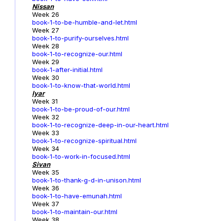
Nissan
Week 26
book-1-to-be-humble-and-let.html
Week 27
book-1-to-purify-ourselves.html
Week 28
book-1-to-recognize-our.html
Week 29
book-1-after-initial.html
Week 30
book-1-to-know-that-world.html
Iyar
Week 31
book-1-to-be-proud-of-our.html
Week 32
book-1-to-recognize-deep-in-our-heart.html
Week 33
book-1-to-recognize-spiritual.html
Week 34
book-1-to-work-in-focused.html
Sivan
Week 35
book-1-to-thank-g-d-in-unison.html
Week 36
book-1-to-have-emunah.html
Week 37
book-1-to-maintain-our.html
Week 38