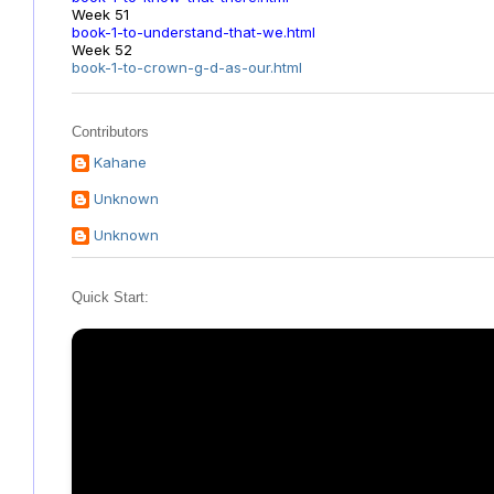
Week 51
book-1-to-understand-that-we.html
Week 52
book-1-to-crown-g-d-as-our.html
Contributors
Kahane
Unknown
Unknown
Quick Start: