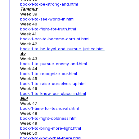
book-1-to-be-strong-and.html
Tammuz
Week 39
book-1-to-see-world-in.html
Week 40
book-1-to-fight-for-truth.html
Week 41
book-1-not-to-become-corrupt.html
Week 42
book-1-to-be-loyal-and-pursue-justice.html
Av
Week 43
book-1-to-pursue-enemy-and.html
Week 44
book-1-to-recognize-our.html
Week 45
book-1-to-raise-ourselves-up.html
Week 46
book-1-to-know-our-place-in.html
Elul
Week 47
book-1-time-for-teshuvah.html
Week 48
book-1-to-fight-coldness.html
Week 49
book-1-to-bring-more-light.html
Week 50
book-1-to-know-that-there.html