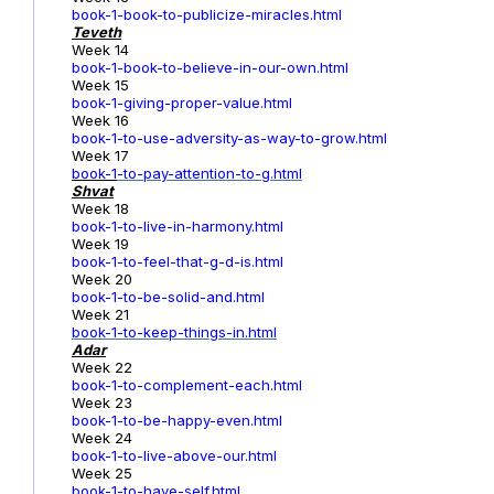
book-1-book-to-publicize-miracles.html
Teveth
Week 14
book-1-book-to-believe-in-our-own.html
Week 15
book-1-giving-proper-value.html
Week 16
book-1-to-use-adversity-as-way-to-grow.html
Week 17
book-1
-to-pay-attention-to-g.html
Shvat
Week 18
book-1-to-live-in-harmony.html
Week 19
book-1-to-feel-that-g-d-is.html
Week 20
book-1-to-be-solid-and.html
Week 21
book-1-to-keep-things-in.html
Adar
Week 22
book-1-to-complement-each.html
Week 23
book-1-to-be-happy-even.html
Week 24
book-1-to-live-above-our.html
Week 25
book-1-to-have-self.html