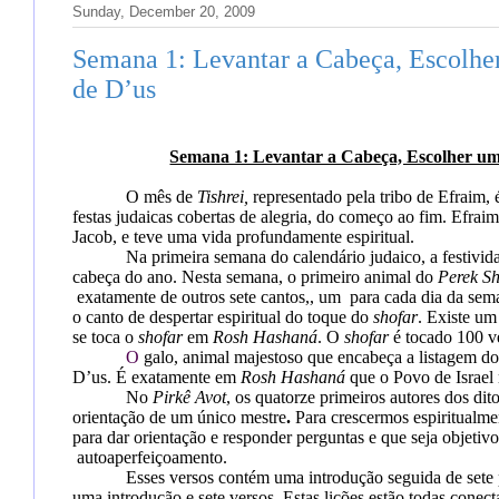
Sunday, December 20, 2009
Semana 1: Levantar a Cabeça, Escolhe
de D’us
Semana 1: Levantar a Cabeça, Escolher um
O mês de
Tishrei,
representado pela tribo de Efraim, 
festas judaicas cobertas de alegria, do começo ao fim. Efrai
Jacob, e teve uma vida profundamente espiritual.
Na primeira semana do calendário judaico, a festiv
cabeça do ano. Nesta semana, o primeiro animal do
Perek Sh
exatamente de outros sete cantos,, um
para cada dia da se
o canto de despertar espiritual do toque do
shofar
. Existe um
se toca o
shofar
em
Rosh Hashaná
.
O
shofar
é tocado 100 v
O
galo, animal majestoso que encabeça a listagem d
D’us. É exatamente em
Rosh Hashaná
que o Povo de Israel
No
Pirkê Avot
, os quatorze primeiros autores dos dito
orientação de um único mestre
.
Para crescermos espiritualme
para dar orientação e responder perguntas e que seja objetiv
autoaperfeiçoamento.
Esses versos contém uma introdução seguida de sete 
uma introdução e sete versos. Estas lições estão todas conec