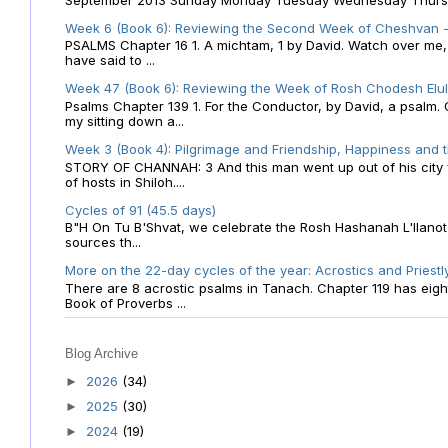
Week 6 (Book 6): Reviewing the Second Week of Cheshvan - 
PSALMS Chapter 16 1. A michtam, 1 by David. Watch over me, O 
have said to ...
Week 47 (Book 6): Reviewing the Week of Rosh Chodesh Elul 
Psalms Chapter 139 1. For the Conductor, by David, a psalm
my sitting down a...
Week 3 (Book 4): Pilgrimage and Friendship, Happiness and 
STORY OF CHANNAH: 3 And this man went up out of his city f
of hosts in Shiloh....
Cycles of 91 (45.5 days)
B"H On Tu B'Shvat, we celebrate the Rosh Hashanah L'Ilanot
sources th...
More on the 22-day cycles of the year: Acrostics and Priestl
There are 8 acrostic psalms in Tanach. Chapter 119 has eight 
Book of Proverbs ...
Blog Archive
2026
(34)
►
2025
(30)
►
2024
(19)
►