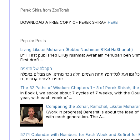
Perek Shira from ZooTorah
DOWNLOAD A FREE COPY OF PEREK SHIRAH
HERE
!
Popular Posts
Living Likutei Moharan (Rebbe Nachman B'Kol HaShanah)
B"H First published L'Iluy Nishmat Avraham Yehudah ben Shmu
First draft ...
הקבלה של הזמנים
ל זמן ועת לכל־חפץ תחת השמים חלק ניכר מחיינו, אנו מבלים באפלה
רוחנית. לעתים קרובות, ח...
The 32 Paths of Wisdom: Chapters 1 - 3 of Perek Shirah, the
In Book I, we spoke about 7 cycles of 7 weeks, with the Cou
year, with each week of ...
Comparing the Zohar, Ramchal, Likutei Moharan
(Work in progress) Bereshit is about the idea 
with each generation. The A...
5774 Calendar with Numbers for Each Week and Sefirot for
September 2013 Sunday Monday Tuesday Wednesday Thursday